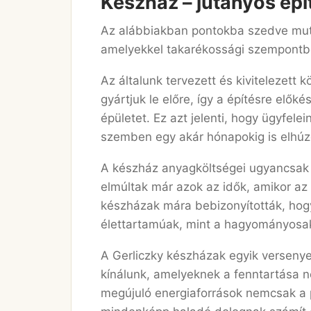
Készház – jutányos épí
Az alábbiakban pontokba szedve muta
amelyekkel takarékossági szempontból
Az általunk tervezett és kivitelezet
gyártjuk le előre, így a építésre előké
épületet. Ez azt jelenti, hogy ügyfele
szemben egy akár hónapokig is elhú
A készház anyagköltségei ugyancsak
elmúltak már azok az idők, amikor az
készházak mára bebizonyították, hog
élettartamúak, mint a hagyományosa
A Gerliczky készházak egyik versenye
kínálunk, amelyeknek a fenntartása n
megújuló energiaforrások nemcsak a p