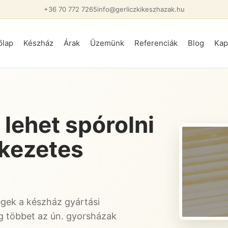
+36 70 772 7265
info@gerliczkikeszhazak.hu
őlap
Készház
Árak
Üzemünk
Referenciák
Blog
Kap
 lehet spórolni
kezetes
égek a készház gyártási
g többet az ún. gyorsházak