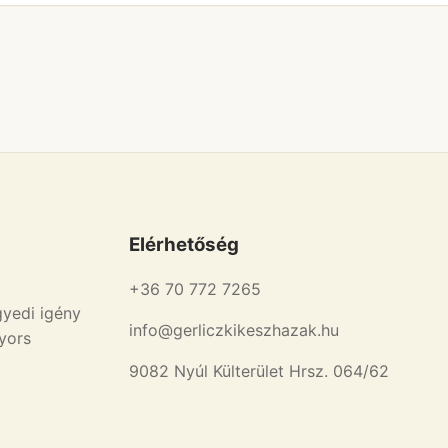
Elérhetőség
+36 70 772 7265
gyedi igény
info@gerliczkikeszhazak.hu
gyors
9082 Nyúl Külterület Hrsz. 064/62