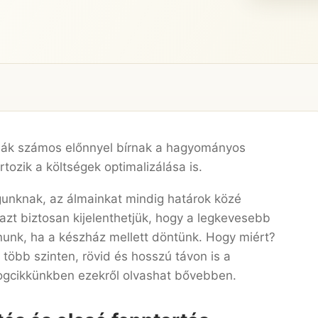
giák számos előnnyel bírnak a hagyományos
ozik a költségek optimalizálása is.
gunknak, az álmainkat mindig határok közé
 azt biztosan kijelenthetjük, hogy a legkevesebb
nk, ha a készház mellett döntünk. Hogy miért?
öbb szinten, rövid és hosszú távon is a
ogcikkünkben ezekről olvashat bővebben.