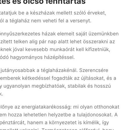
tés és olcsó fenntartás
tatjuk be a készházak mellett szóló érveket,
 a téglaház nem veheti fel a versenyt.
t könnyűszerkezetes házak elemeit saját üzemünkben
szített telken alig pár nap alatt lehet összerakni az
inknek jóval kevesebb munkaórát kell kifizetniük,
zódó hagyományos házépítéssel.
 jutányosabbak a téglaházakénál. Szerencsére
 emberek kétkedéssel fogadták az újításokat, és a
y ugyanolyan megbízhatóak, stabilak és hosszú
k.
lőnye az energiatakarékosság: mi olyan otthonokat
em hozza lehetetlen helyzetbe a tulajdonosokat. A
énztárcát, hanem a környezetet is kímélik, így