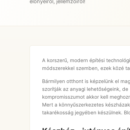
előnyeiről, jellemzőiről!
A korszerű, modern építési technoló
módszerekkel szemben, ezek közé tart
Bármilyen otthont is képzelünk el ma
szorítják az anyagi lehetőségeink, de
kompromisszumot akkor kell meghoznu
Mert a könnyűszerkezetes készházak t
takarékosság jegyében készülnek. Bl