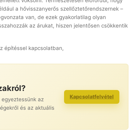
mellett voksolni. Természetesen előfordul, hogy
ldául a hővisszanyerős szellőztetőrendszernek –
gvonzata van, de ezek gyakorlatilag olyan
sszahozzák az árukat, hiszen jelentősen csökkentik
z építéssel kapcsolatban,
zakról?
Kapcsolatfelvétel
s egyeztessünk az
égekről és az aktuális