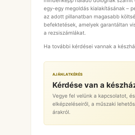
mindenképp haladó dolognak számít e
egy-egy megoldás kialakításának – pé
az adott pillanatban magasabb költsé
befektetések, amelyek garantáltan vi
a rezsiszámlákat.
Ha további kérdései vannak a készhá
AJÁNLATKÉRÉS
Kérdése van a készhá
Vegye fel velünk a kapcsolatot, é
elképzeléseiről, a műszaki lehetős
árakról.