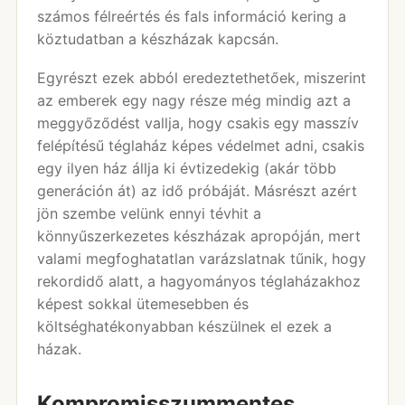
számos félreértés és fals információ kering a
köztudatban a készházak kapcsán.
Egyrészt ezek abból eredeztethetőek, miszerint
az emberek egy nagy része még mindig azt a
meggyőződést vallja, hogy csakis egy masszív
felépítésű téglaház képes védelmet adni, csakis
egy ilyen ház állja ki évtizedekig (akár több
generáción át) az idő próbáját. Másrészt azért
jön szembe velünk ennyi tévhit a
könnyűszerkezetes készházak apropóján, mert
valami megfoghatatlan varázslatnak tűnik, hogy
rekordidő alatt, a hagyományos téglaházakhoz
képest sokkal ütemesebben és
költséghatékonyabban készülnek el ezek a
házak.
Kompromisszummentes