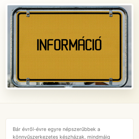
Bár évről-évre egyre népszerűbbek a
könnyűszerkezetes készházak, mindmáig