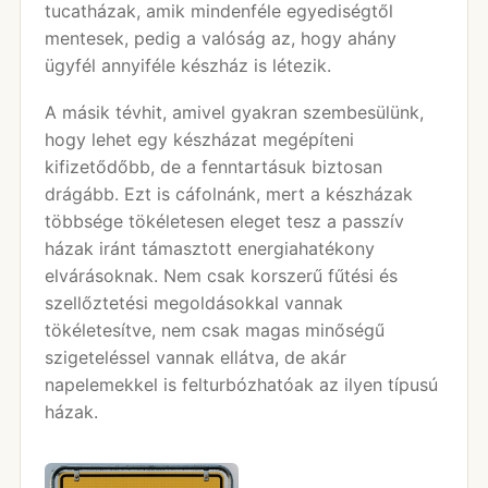
tucatházak, amik mindenféle egyediségtől
mentesek, pedig a valóság az, hogy ahány
ügyfél annyiféle készház is létezik.
A másik tévhit, amivel gyakran szembesülünk,
hogy lehet egy készházat megépíteni
kifizetődőbb, de a fenntartásuk biztosan
drágább. Ezt is cáfolnánk, mert a készházak
többsége tökéletesen eleget tesz a passzív
házak iránt támasztott energiahatékony
elvárásoknak. Nem csak korszerű fűtési és
szellőztetési megoldásokkal vannak
tökéletesítve, nem csak magas minőségű
szigeteléssel vannak ellátva, de akár
napelemekkel is felturbózhatóak az ilyen típusú
házak.