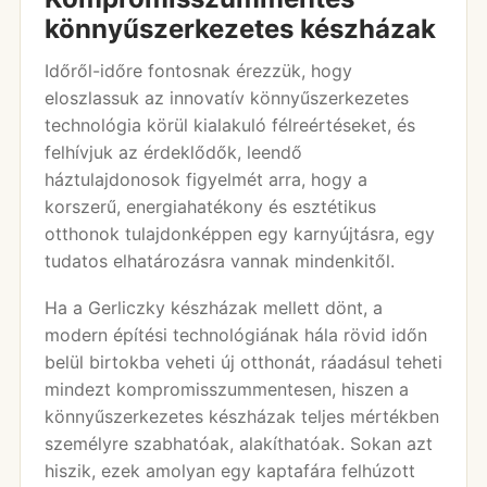
könnyűszerkezetes készházak
Időről-időre fontosnak érezzük, hogy
eloszlassuk az innovatív könnyűszerkezetes
technológia körül kialakuló félreértéseket, és
felhívjuk az érdeklődők, leendő
háztulajdonosok figyelmét arra, hogy a
korszerű, energiahatékony és esztétikus
otthonok tulajdonképpen egy karnyújtásra, egy
tudatos elhatározásra vannak mindenkitől.
Ha a Gerliczky készházak mellett dönt, a
modern építési technológiának hála rövid időn
belül birtokba veheti új otthonát, ráadásul teheti
mindezt kompromisszummentesen, hiszen a
könnyűszerkezetes készházak teljes mértékben
személyre szabhatóak, alakíthatóak. Sokan azt
hiszik, ezek amolyan egy kaptafára felhúzott