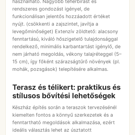
használható. Nagyobb teherbírást és
rendszeres gondozást igényel, de
funkcionálisan jelentős hozzáadott értéket
nyújt. (csökkenti a zajszintet, javítja a
levegőminőséget) Extenzív zöldtető: alacsony
fenntartású, kiváló hőszigetelő tulajdonsággal
rendelkező, minimális karbantartást igénylő, de
nem járható megoldás, vékony talajréteggel (5–
15 cm), így főként szárazságtűrő növények (pl.
mohák, pozsgások) telepítésére alkalmas.
Terasz és télikert: praktikus és
stílusos bővítési lehetőségek
Készház építés során a teraszok tervezésénél
kiemelten fontos a könnyű szerkezetek és a
fenntartható megoldások alkalmazása, ezért
ideális választás lehet az úsztatott