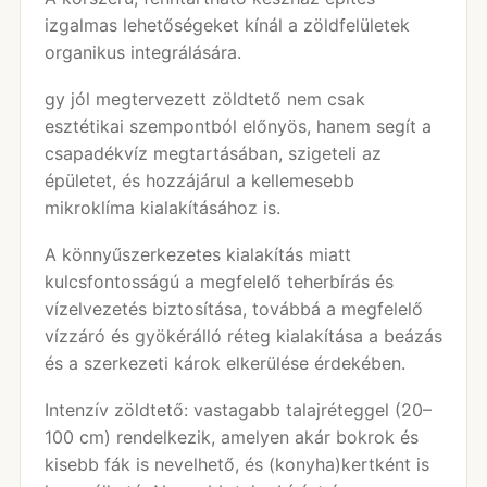
izgalmas lehetőségeket kínál a zöldfelületek
organikus integrálására.
gy jól megtervezett zöldtető nem csak
esztétikai szempontból előnyös, hanem segít a
csapadékvíz megtartásában, szigeteli az
épületet, és hozzájárul a kellemesebb
mikroklíma kialakításához is.
A könnyűszerkezetes kialakítás miatt
kulcsfontosságú a megfelelő teherbírás és
vízelvezetés biztosítása, továbbá a megfelelő
vízzáró és gyökérálló réteg kialakítása a beázás
és a szerkezeti károk elkerülése érdekében.
Intenzív zöldtető: vastagabb talajréteggel (20–
100 cm) rendelkezik, amelyen akár bokrok és
kisebb fák is nevelhető, és (konyha)kertként is