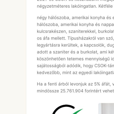
négyzetméteres lakóingatlan. Kétféle
négy hálószoba, amerikai konyha és
hálószoba, amerikai konyha és nappa
kulcsrakészen, szaniterekkel, burkol
os áfa mellett. Típusházakról van szó,
legyártásra kerültek, a kapcsolók, du
adott a szaniter és a burkolat, ami k
köszönhetően tetemes mennyiségű idő
sajátosságból adódik, hogy CSOK-tám
kedvezőbb, mint az egyedi lakóingat
Ha a fenti árból levonjuk az 5% áfát,
mindössze 25.761.904 forintért veheti