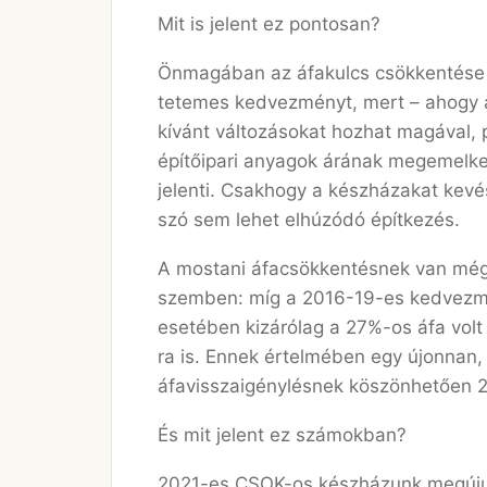
Mit is jelent ez pontosan?
Önmagában az áfakulcs csökkentése 
tetemes kedvezményt, mert – ahogy a
kívánt változásokat hozhat magával,
építőipari anyagok árának megemelke
jelenti. Csakhogy a készházakat kevé
szó sem lehet elhúzódó építkezés.
A mostani áfacsökkentésnek van még 
szemben: míg a 2016-19-es kedvezmé
esetében kizárólag a 27%-os áfa volt 
ra is. Ennek értelmében egy újonnan,
áfavisszaigénylésnek köszönhetően 2
És mit jelent ez számokban?
2021-es CSOK-os készházunk megújul