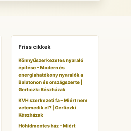
Friss cikkek
Könnyűszerkezetes nyaraló
építése – Modern és
energiahatékony nyaralók a
Balatonon és országszerte |
Gerliczki Készházak
KVH szerkezeti fa – Miért nem
vetemedik el? | Gerliczki
Készházak
Hőhídmentes ház – Miért