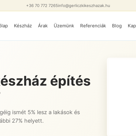
+36 70 772 7265
info@gerliczkikeszhazak.hu
őlap
Készház
Árak
Üzemünk
Referenciák
Blog
Kap
észház építés
?
éig ismét 5% lesz a lakások és
ábbi 27% helyett.