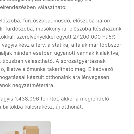
 elrendezésben választható:
 előszoba, fürdőszoba, mosdó, előszoba három
li, fürdőszoba, mosókonyha, előszoba Készházunk
atokkal, szerelvényekkel együtt 27.200.000 Ft 5%-
 vagyis kész a terv, a statika, a falak már többször
galjak minden esetben ugyanott vannak kialakítva,
ét típusban választható. A sorozatgyártásnak
, illetve élőmunka takarítható meg. E kedvező
ogatással készült otthonaink ára lényegesen
lanok négyzetméterára.
 vagyis 1.438.096 forintot, akkor a megrendelő
 birtokba kulcsrakész, új otthonát.