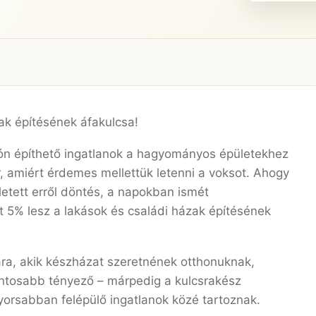
ak építésének áfakulcsa!
ón építhető ingatlanok a hagyományos épületekhez
, amiért érdemes mellettük letenni a voksot. Ahogy
etett erről döntés, a napokban ismét
t 5% lesz a lakások és családi házak építésének
ra, akik készházat szeretnének otthonuknak,
fontosabb tényező – márpedig a kulcsrakész
orsabban felépülő ingatlanok közé tartoznak.