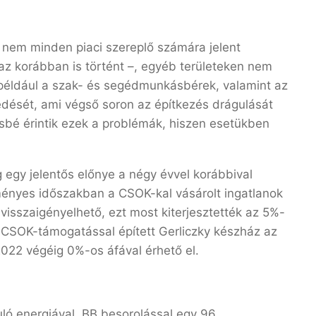
nem minden piaci szereplő számára jelent
z korábban is történt –, egyéb területeken nem
 például a szak- és segédmunkásbérek, valamint az
dését, ami végső soron az építkezés drágulását
sbé érintik ezek a problémák, hiszen esetükben
egy jelentős előnye a négy évvel korábbival
nyes időszakban a CSOK-kal vásárolt ingatlanok
visszaigényelhető, ezt most kiterjesztették az 5%-
 CSOK-támogatással épített Gerliczky készház az
022 végéig 0%-os áfával érhető el.
ó energiával, BB besorolással egy 96