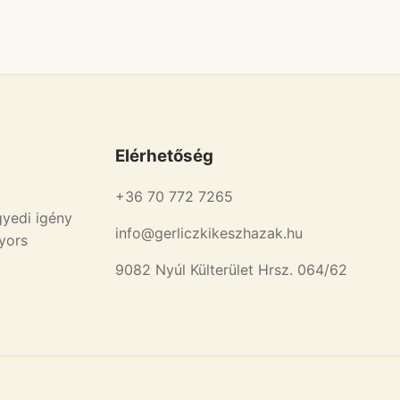
Elérhetőség
+36 70 772 7265
gyedi igény
info@gerliczkikeszhazak.hu
gyors
9082 Nyúl Külterület Hrsz. 064/62