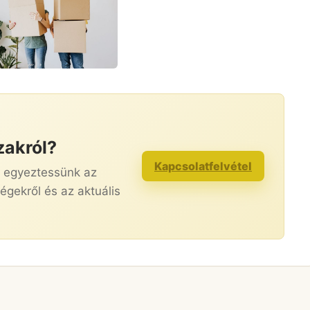
zakról?
Kapcsolatfelvétel
s egyeztessünk az
égekről és az aktuális