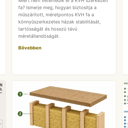
Miért nem vetemedik el a KVH szerkezeti
fa? Ismerje meg, hogyan biztosítja a
műszárított, méretpontos KVH fa a
könnyűszerkezetes házak stabilitását,
tartósságát és hosszú távú
méretállandóságát.
Bővebben