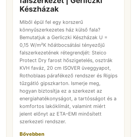
falszerkezet | Gerliczki
Készházak
Miből épül fel egy korszerű
könnyűszerkezetes ház külső fala?
Bemutatjuk a Gerliczki Készházak U =
0,15 W/m²K hőátbocsátási tényezőjű
falszerkezetének rétegrendjét: Steico
Protect Dry farost hőszigetelés, osztrák
KVH faváz, 20 cm ISOVER üveggyapot,
Rothoblaas párafékező rendszer és Rigips
tűzgátló gipszkarton. Ismerje meg,
hogyan biztosítja ez a szerkezet az
energiahatékonyságot, a tartósságot és a
komfortos lakóklímát, valamint miért
jelent előnyt az ETA–EMI minősített
szerkezeti rendszer.
Bővebben