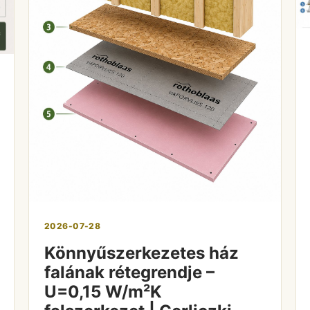
2026-07-28
Könnyűszerkezetes ház
falának rétegrendje –
U=0,15 W/m²K