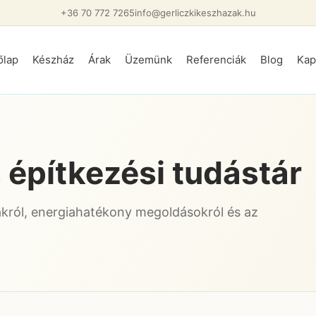
+36 70 772 7265
info@gerliczkikeszhazak.hu
őlap
Készház
Árak
Üzemünk
Referenciák
Blog
Kap
 építkezési tudástár
król, energiahatékony megoldásokról és az