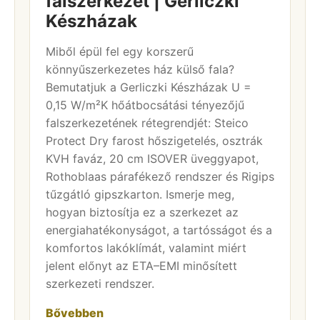
falszerkezet | Gerliczki
Készházak
Miből épül fel egy korszerű
könnyűszerkezetes ház külső fala?
Bemutatjuk a Gerliczki Készházak U =
0,15 W/m²K hőátbocsátási tényezőjű
falszerkezetének rétegrendjét: Steico
Protect Dry farost hőszigetelés, osztrák
KVH faváz, 20 cm ISOVER üveggyapot,
Rothoblaas párafékező rendszer és Rigips
tűzgátló gipszkarton. Ismerje meg,
hogyan biztosítja ez a szerkezet az
energiahatékonyságot, a tartósságot és a
komfortos lakóklímát, valamint miért
jelent előnyt az ETA–EMI minősített
szerkezeti rendszer.
Bővebben