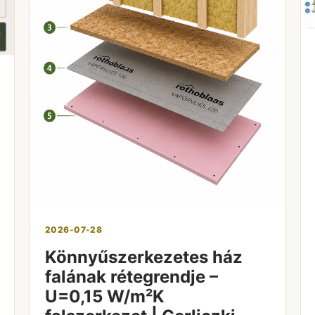
2026-07-28
Könnyűszerkezetes ház
falának rétegrendje –
U=0,15 W/m²K