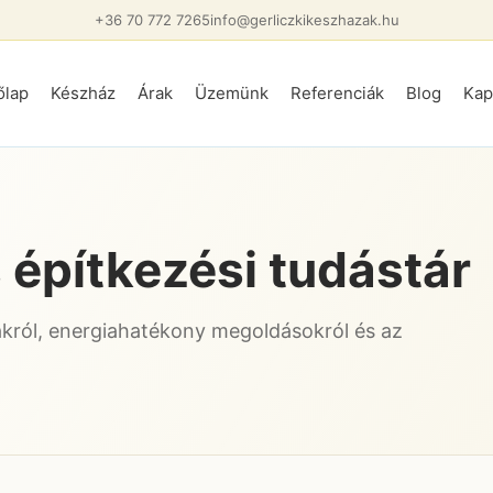
+36 70 772 7265
info@gerliczkikeszhazak.hu
őlap
Készház
Árak
Üzemünk
Referenciák
Blog
Kap
 építkezési tudástár
król, energiahatékony megoldásokról és az